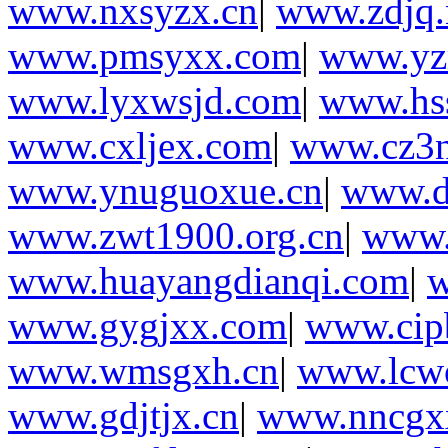
www.nxsyzx.cn
|
www.zdjq.
www.pmsyxx.com
|
www.yz
www.lyxwsjd.com
|
www.hs
www.cxljex.com
|
www.cz3n
www.ynuguoxue.cn
|
www.d
www.zwt1900.org.cn
|
www.
www.huayangdianqi.com
|
w
www.gygjxx.com
|
www.cip
www.wmsgxh.cn
|
www.lcw
www.gdjtjx.cn
|
www.nncgx