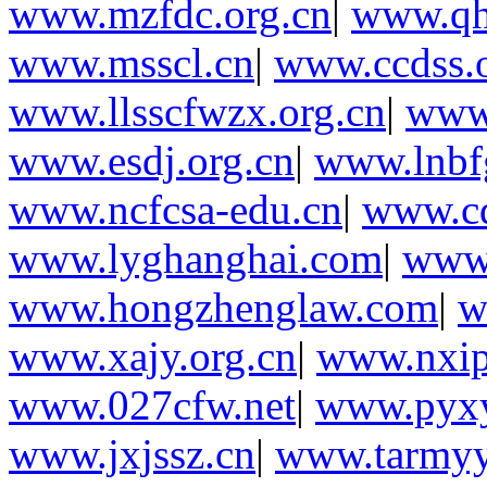
www.mzfdc.org.cn
|
www.qh
www.msscl.cn
|
www.ccdss.o
www.llsscfwzx.org.cn
|
www
www.esdj.org.cn
|
www.lnbf
www.ncfcsa-edu.cn
|
www.cd
www.lyghanghai.com
|
www.
www.hongzhenglaw.com
|
w
www.xajy.org.cn
|
www.nxip
www.027cfw.net
|
www.pyx
www.jxjssz.cn
|
www.tarmyy