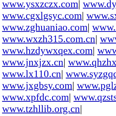
www.ysxzczx.com
|
www.dy
www.cgxlgsyc.com
|
www.sx
www.zghuaniao.com
|
www.l
www.wxzh315.com.cn
|
www
www.hzdywxqex.com
|
www.
www.jnxjzx.cn
|
www.qhzhx
www.lx110.cn
|
www.syzgq
www.jxgbsy.com
|
www.pglz
www.xpfdc.com
|
www.qzst
www.tzhllib.org.cn
|