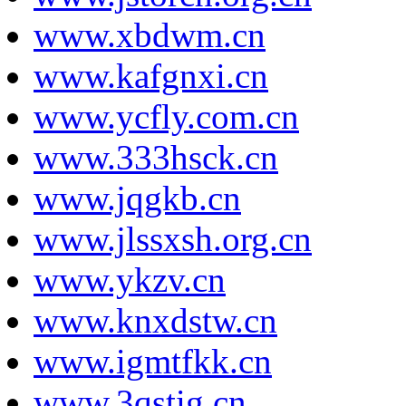
www.xbdwm.cn
www.kafgnxi.cn
www.ycfly.com.cn
www.333hsck.cn
www.jqgkb.cn
www.jlssxsh.org.cn
www.ykzv.cn
www.knxdstw.cn
www.igmtfkk.cn
www.3qstig.cn