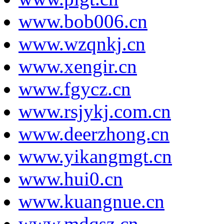
www.bob006.cn
www.wzqnkj.cn
www.xengir.cn
www.fgycz.cn
www.rsjykj.com.cn
www.deerzhong.cn
www.yikangmgt.cn
www.hui0.cn
www.kuangnue.cn
www.mdqsz.cn