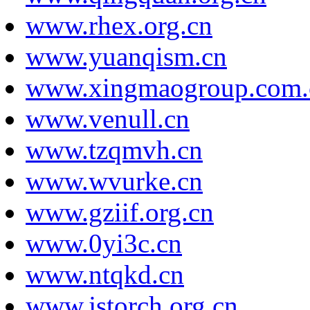
www.rhex.org.cn
www.yuanqism.cn
www.xingmaogroup.com.
www.venull.cn
www.tzqmvh.cn
www.wvurke.cn
www.gziif.org.cn
www.0yi3c.cn
www.ntqkd.cn
www.jstorch.org.cn