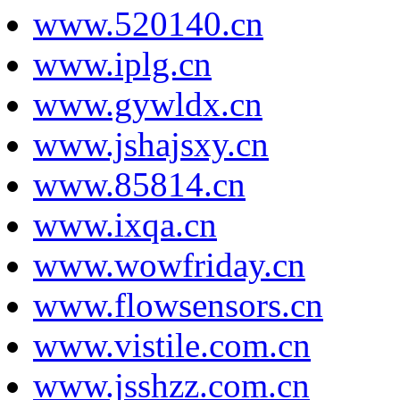
www.520140.cn
www.iplg.cn
www.gywldx.cn
www.jshajsxy.cn
www.85814.cn
www.ixqa.cn
www.wowfriday.cn
www.flowsensors.cn
www.vistile.com.cn
www.jsshzz.com.cn