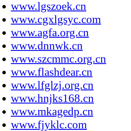
www.lgszoek.cn
www.cgxlgsyc.com
www.agfa.org.cn
www.dnnwk.cn
www.szcmmc.org.cn
www.flashdear.cn
www.lfglzj.org.cn
www.hnjks168.cn
www.mkagedp.cn
www.fjyklc.com