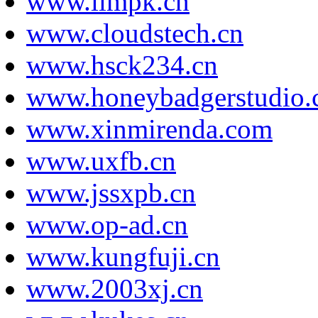
www.llmpk.cn
www.cloudstech.cn
www.hsck234.cn
www.honeybadgerstudio.
www.xinmirenda.com
www.uxfb.cn
www.jssxpb.cn
www.op-ad.cn
www.kungfuji.cn
www.2003xj.cn