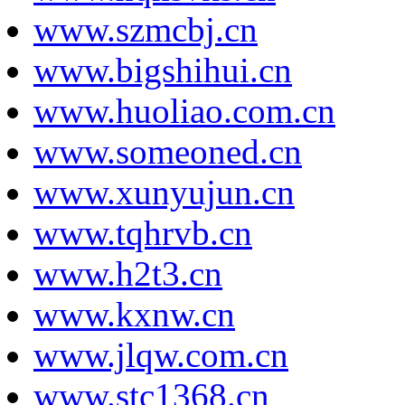
www.szmcbj.cn
www.bigshihui.cn
www.huoliao.com.cn
www.someoned.cn
www.xunyujun.cn
www.tqhrvb.cn
www.h2t3.cn
www.kxnw.cn
www.jlqw.com.cn
www.stc1368.cn