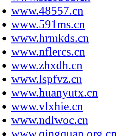
www.48557.cn
www.591ms.cn
www.hrmkds.cn
www.nflercs.cn
www.zhxdh.cn
www.lspfvz.cn
www.huanyutx.cn
www.vlxhie.cn
www.ndlwoc.cn
www.qingquan.org.cn