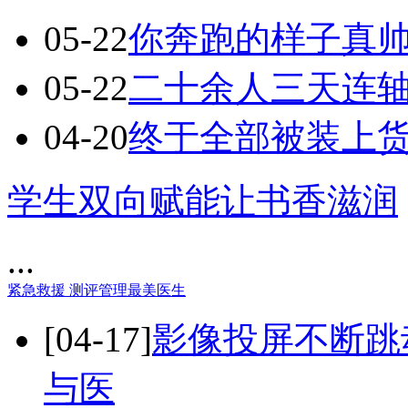
05-22
你奔跑的样子真
05-22
二十余人三天连
04-20
终于全部被装上
学生双向赋能让书香滋润
...
紧急救援
测评管理
最美医生
[04-17]
影像投屏不断跳
与医