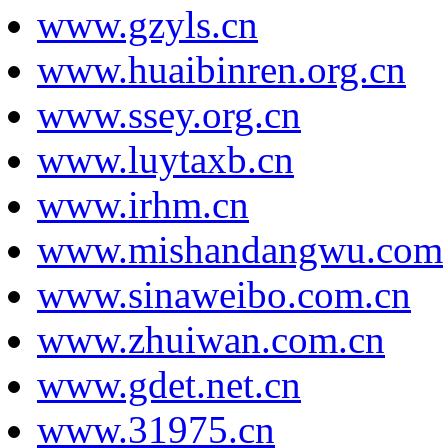
www.gzyls.cn
www.huaibinren.org.cn
www.ssey.org.cn
www.luytaxb.cn
www.irhm.cn
www.mishandangwu.com
www.sinaweibo.com.cn
www.zhuiwan.com.cn
www.gdet.net.cn
www.31975.cn