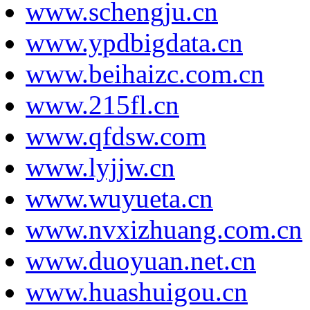
www.schengju.cn
www.ypdbigdata.cn
www.beihaizc.com.cn
www.215fl.cn
www.qfdsw.com
www.lyjjw.cn
www.wuyueta.cn
www.nvxizhuang.com.cn
www.duoyuan.net.cn
www.huashuigou.cn